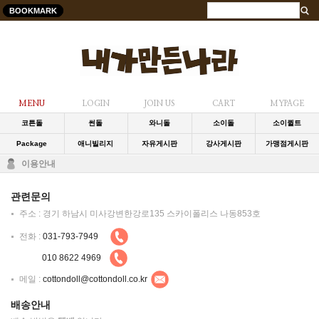
BOOKMARK
MENU
LOGIN
JOIN US
CART
MYPAGE
코튼돌
썬돌
와니돌
소이돌
소이퀼트
Package
애니빌리지
자유게시판
강사게시판
가맹점게시판
이용안내
관련문의
주소 : 경기 하남시 미사강변한강로135 스카이폴리스 나동853호
전화 :
031-793-7949
010 8622 4969
메일 :
cottondoll@cottondoll.co.kr
배송안내