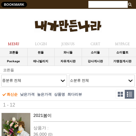
BOOKMARK
MENU
LOGIN
JOIN US
CART
MYPAGE
코튼돌
썬돌
와니돌
소이돌
소이퀼트
Package
애니빌리지
자유게시판
강사게시판
가맹점게시판
코튼돌
최신순
낮은가격
높은가격
상품명
최다리뷰
1 - 12
2021봄이
상품가 :
36,000
(0)