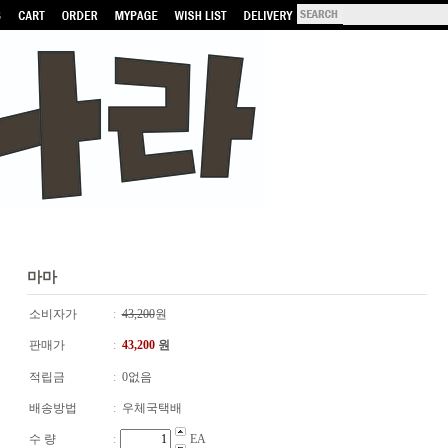
마마
소비자가
:
43,200
원
판매가
:
43,200
원
적립금
:
0없음
배송방법
:
우체국택배
수 량
:
EA