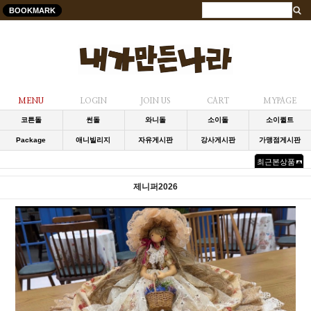
BOOKMARK
MENU
LOGIN
JOIN US
CART
MYPAGE
코튼돌
썬돌
와니돌
소이돌
소이퀼트
Package
애니빌리지
자유게시판
강사게시판
가맹점게시판
최근본상품
제니퍼2026