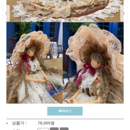
확대보기
상품가 :
78,000
원