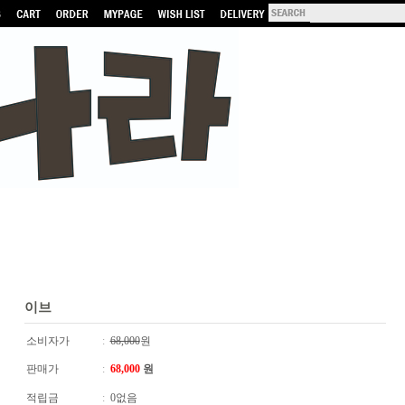
이브
소비자가
:
68,000
원
판매가
:
68,000
원
적립금
:
0없음