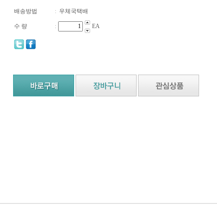
배송방법
:
우체국택배
수 량
:
EA