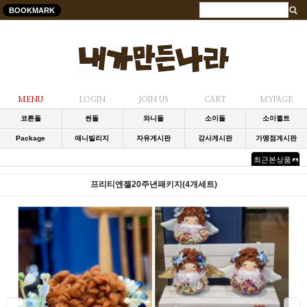
BOOKMARK
MENU
LOGIN
JOIN US
CART
MYPAGE
코튼돌
썬돌
와니돌
소이돌
소이퀼트
Package
애니빌리지
자유게시판
강사게시판
가맹점게시판
최근본상품
프리티엔젤20주년패키지(4개세트)