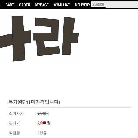
특가원단(1마가격입니다)
소비자가
:
2,000
원
판매가
:
2,000
원
적립금
:
0없음