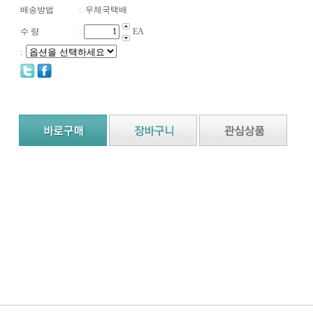
배송방법
:
우체국택배
수 량
:
EA
: