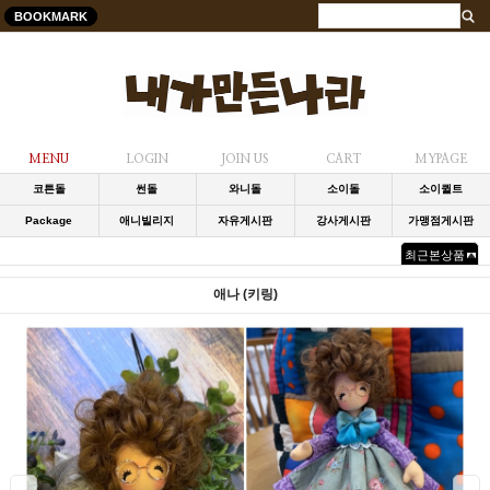
BOOKMARK
MENU
LOGIN
JOIN US
CART
MYPAGE
코튼돌
썬돌
와니돌
소이돌
소이퀼트
Package
애니빌리지
자유게시판
강사게시판
가맹점게시판
최근본상품
애나 (키링)