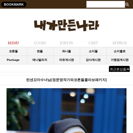
BOOKMARK
MENU
LOGIN
JOIN US
CART
MYPAGE
코튼돌
썬돌
와니돌
소이돌
소이퀼트
Package
애니빌리지
자유게시판
강사게시판
가맹점게시판
최근본상품
린넨꼬마수녀님(정문영작가와코튼돌콜라보패키지)