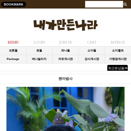
BOOKMARK
MENU
LOGIN
JOIN US
CART
MYPAGE
코튼돌
썬돌
와니돌
소이돌
소이퀼트
Package
애니빌리지
자유게시판
강사게시판
가맹점게시판
최근본상품
펜마법사