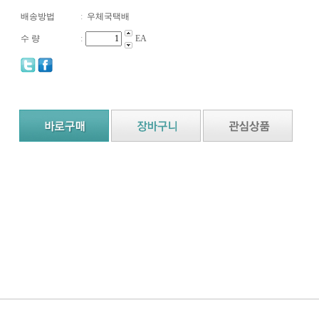
배송방법
:
우체국택배
수 량
:
EA