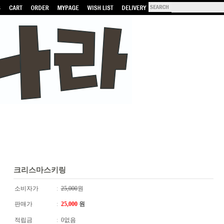
크리스마스키링
소비자가
:
25,000
원
판매가
:
25,000
원
적립금
:
0없음