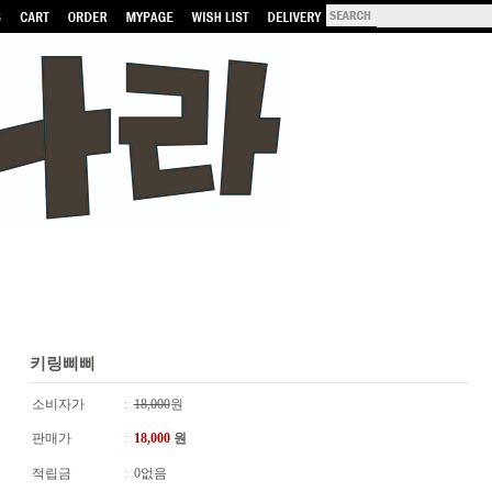
키링삐삐
소비자가
:
18,000
원
판매가
:
18,000
원
적립금
:
0없음