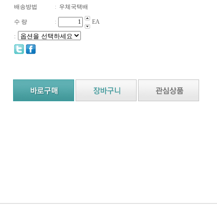
배송방법
:
우체국택배
수 량
:
EA
: