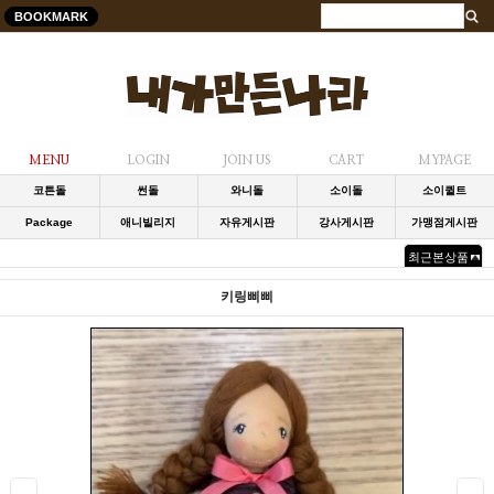
BOOKMARK
MENU
LOGIN
JOIN US
CART
MYPAGE
코튼돌
썬돌
와니돌
소이돌
소이퀼트
Package
애니빌리지
자유게시판
강사게시판
가맹점게시판
최근본상품
키링삐삐