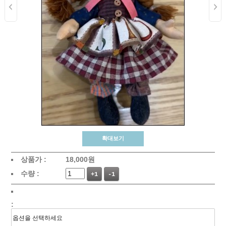
확대보기
상품가 :
18,000
원
수량 :
+1
-1
: