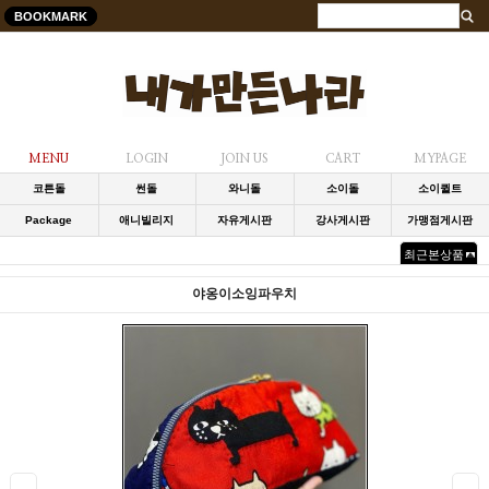
BOOKMARK
MENU
LOGIN
JOIN US
CART
MYPAGE
코튼돌
썬돌
와니돌
소이돌
소이퀼트
Package
애니빌리지
자유게시판
강사게시판
가맹점게시판
최근본상품
야옹이소잉파우치