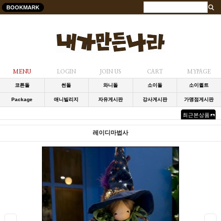
BOOKMARK
MENU
LOGIN
JOIN US
CART
MYPAGE
코튼돌
썬돌
와니돌
소이돌
소이퀼트
Package
애니빌리지
자유게시판
강사게시판
가맹점게시판
최근본상품
레이디마법사