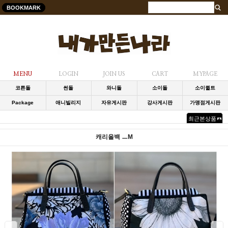
BOOKMARK
MENU
LOGIN
JOIN US
CART
MYPAGE
코튼돌
썬돌
와니돌
소이돌
소이퀼트
Package
애니빌리지
자유게시판
강사게시판
가맹점게시판
최근본상품
캐리올백 ㅡM