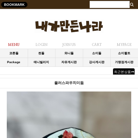
BOOKMARK
MENU
LOGIN
JOIN US
CART
MYPAGE
코튼돌
썬돌
와니돌
소이돌
소이퀼트
Package
애니빌리지
자유게시판
강사게시판
가맹점게시판
최근본상품
플러스파우치미듐