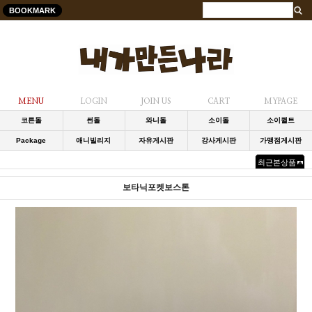
BOOKMARK
MENU
LOGIN
JOIN US
CART
MYPAGE
코튼돌
썬돌
와니돌
소이돌
소이퀼트
Package
애니빌리지
자유게시판
강사게시판
가맹점게시판
최근본상품
보타닉포켓보스톤