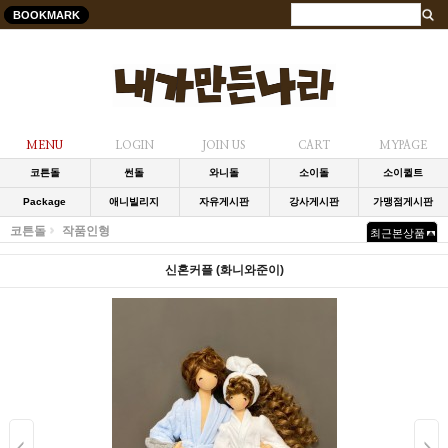
BOOKMARK
MENU
LOGIN
JOIN US
CART
MYPAGE
코튼돌
썬돌
와니돌
소이돌
소이퀼트
Package
애니빌리지
자유게시판
강사게시판
가맹점게시판
코튼돌
작품인형
최근본상품
신혼커플 (화니와준이)