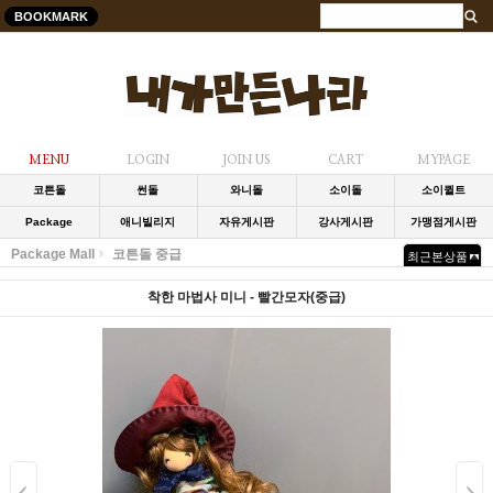
BOOKMARK
MENU
LOGIN
JOIN US
CART
MYPAGE
코튼돌
썬돌
와니돌
소이돌
소이퀼트
Package
애니빌리지
자유게시판
강사게시판
가맹점게시판
Package Mall
코튼돌 중급
최근본상품
착한 마법사 미니 - 빨간모자(중급)