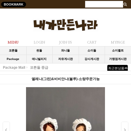
BOOKMARK
MENU
LOGIN
JOIN US
CART
MYPAGE
코튼돌
썬돌
와니돌
소이돌
소이퀼트
Package
애니빌리지
자유게시판
강사게시판
가맹점게시판
Package Mall
코튼돌 중급
최근본상품
엘레나(그린)&비비안나(블루)-소량주문가능