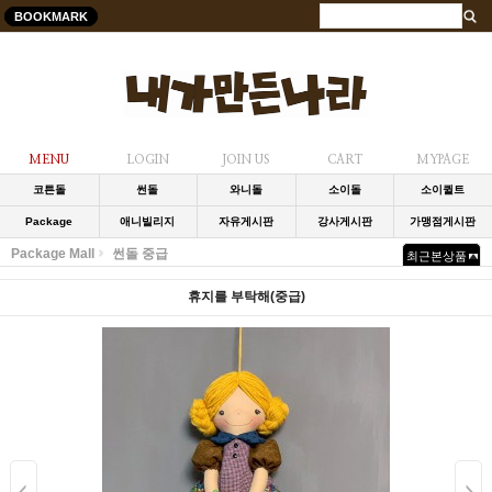
BOOKMARK
MENU
LOGIN
JOIN US
CART
MYPAGE
코튼돌
썬돌
와니돌
소이돌
소이퀼트
Package
애니빌리지
자유게시판
강사게시판
가맹점게시판
Package Mall
썬돌 중급
최근본상품
휴지를 부탁해(중급)