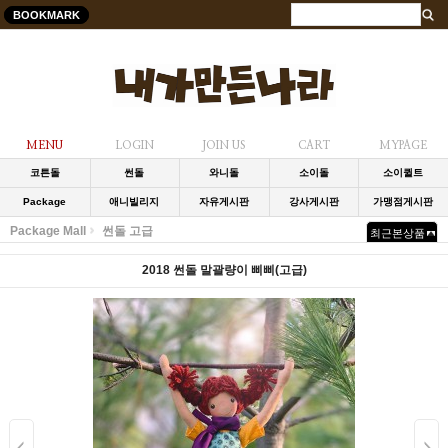
BOOKMARK
MENU
LOGIN
JOIN US
CART
MYPAGE
코튼돌
썬돌
와니돌
소이돌
소이퀼트
Package
애니빌리지
자유게시판
강사게시판
가맹점게시판
Package Mall
썬돌 고급
최근본상품
2018 썬돌 말괄량이 삐삐(고급)