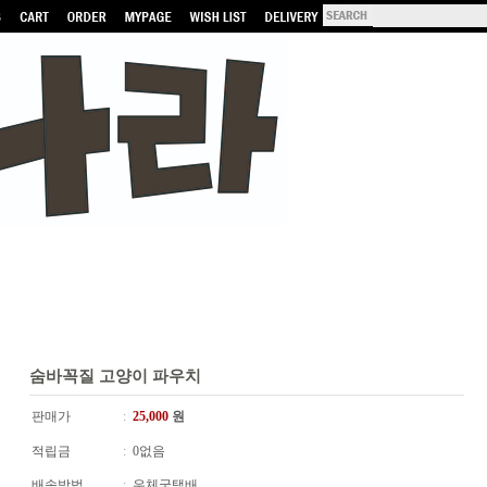
숨바꼭질 고양이 파우치
판매가
:
25,000
원
적립금
:
0없음
배송방법
:
우체국택배