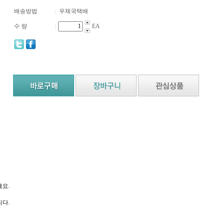
배송방법
:
우체국택배
수 량
:
EA
요.
다.