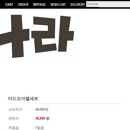
마드모아젤세트
소비자가
:
40,000
원
판매가
:
48,000
원
적립금
:
0없음