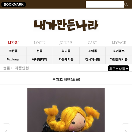
BOOKMARK
MENU
LOGIN
JOIN US
CART
MYPAGE
코튼돌
썬돌
와니돌
소이돌
소이퀼트
Package
애니빌리지
자유게시판
강사게시판
가맹점게시판
썬돌
작품인형
최근본상품
부띠끄 삐삐(초급)