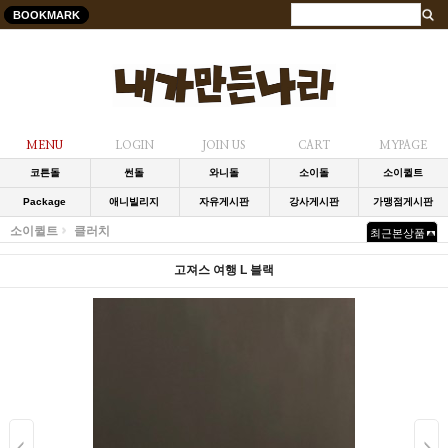
BOOKMARK
MENU
LOGIN
JOIN US
CART
MYPAGE
코튼돌
썬돌
와니돌
소이돌
소이퀼트
Package
애니빌리지
자유게시판
강사게시판
가맹점게시판
소이퀼트
클러치
최근본상품
고져스 여행 L 블랙