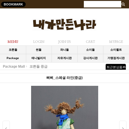
BOOKMARK
MENU
LOGIN
JOIN US
CART
MYPAGE
코튼돌
썬돌
와니돌
소이돌
소이퀼트
Package
애니빌리지
자유게시판
강사게시판
가맹점게시판
Package Mall
코튼돌 중급
최근본상품
삐삐_스페셜 라인(중급)