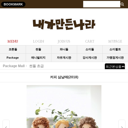
BOOKMARK
MENU
LOGIN
JOIN US
CART
MYPAGE
코튼돌
썬돌
와니돌
소이돌
소이퀼트
Package
애니빌리지
자유게시판
강사게시판
가맹점게시판
Package Mall
썬돌 초급
최근본상품
커피 삼남매(2018)