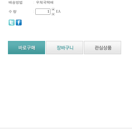
배송방법
:
우체국택배
수 량
:
EA