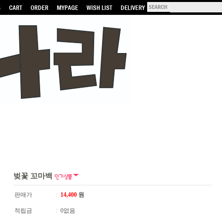
벚꽃 꼬마백
판매가
:
14,400
원
적립금
:
0없음