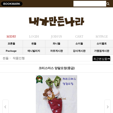
BOOKMARK
MENU
LOGIN
JOIN US
CART
MYPAGE
코튼돌
썬돌
와니돌
소이돌
소이퀼트
Package
애니빌리지
자유게시판
강사게시판
가맹점게시판
썬돌
작품인형
최근본상품
크리스마스 양말요정(중급)